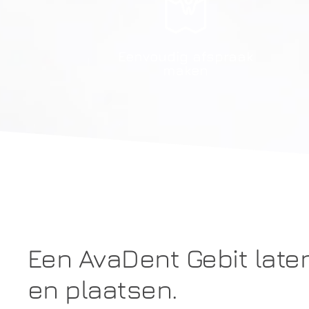
Eenvoudig afspraak
maken
Een AvaDent Gebit lat
en plaatsen.