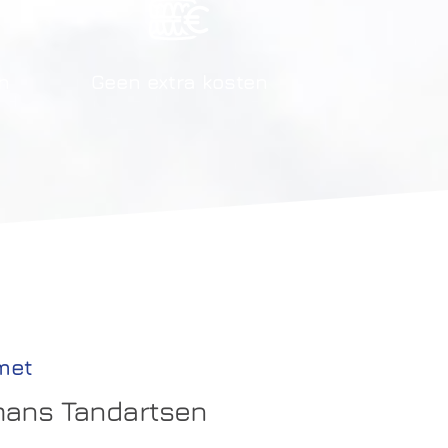
en
Geen extra kosten
met
ans Tandartsen