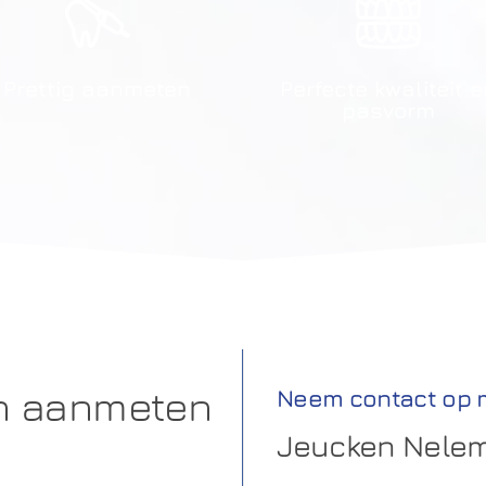
Prettig aanmeten
Perfecte kwaliteit 
pasvorm
en aanmeten
Neem contact op 
Jeucken Nelem