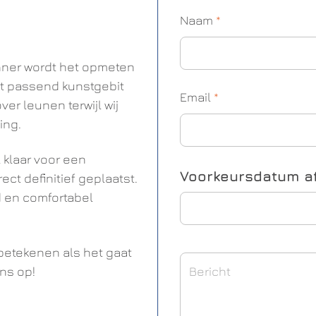
Naam
*
nner wordt het opmeten
ct passend kunstgebit
Email
*
er leunen terwijl wij
ing.
 klaar voor een
Voorkeursdatum a
ect definitief geplaatst.
d en comfortabel
 betekenen als het gaat
ns op!