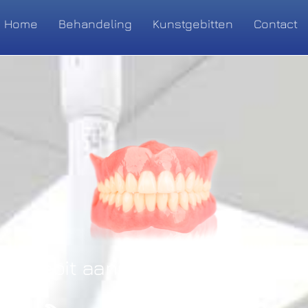
Home
Behandeling
Kunstgebitten
Contact
nt Gebit aanmeten bij Mondzorg