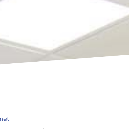
en
Geen extra kosten
met