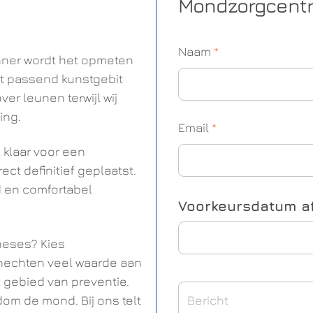
Mondzorgcentr
Naam
*
nner wordt het opmeten
ct passend kunstgebit
er leunen terwijl wij
ing.
Email
*
 klaar voor een
ect definitief geplaatst.
d en comfortabel
Voorkeursdatum a
heses? Kies
 hechten veel waarde aan
 gebied van preventie.
om de mond. Bij ons telt