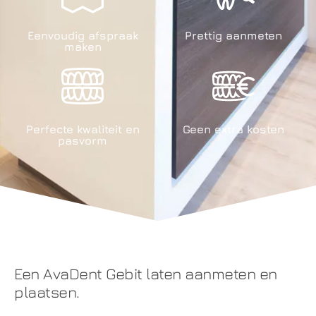
Eenvoudig afspraak
Prettig aanmeten
maken
Perfecte kwaliteit en
Geen extra kosten
pasvorm
Een AvaDent Gebit laten aanmeten en
plaatsen.