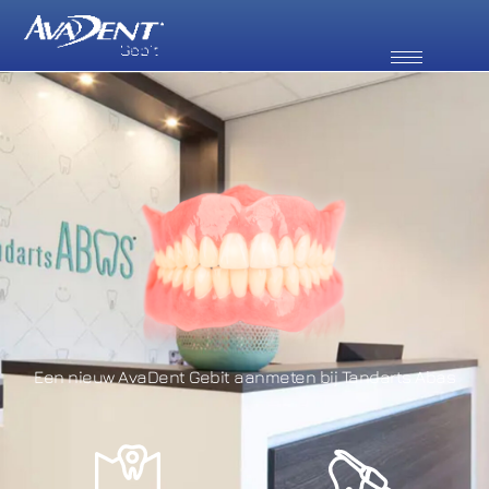
Een nieuw AvaDent Gebit aanmeten bij Tandarts Abas