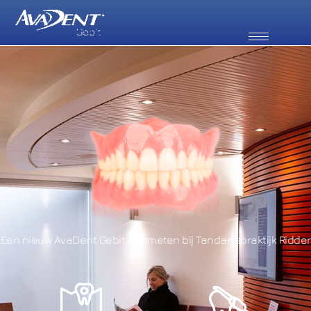
Een nieuw AvaDent Gebit aanmeten bij Tandartspraktijk Ridder