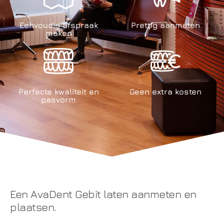
Eenvoudig afspraak
Prettig aanmeten
maken
Perfecte kwaliteit en
Geen extra kosten
pasvorm
Een AvaDent Gebit laten aanmeten en
plaatsen.