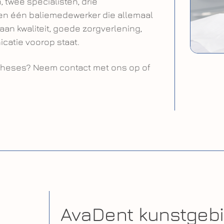
 twee specialisten, drie
en één baliemedewerker die allemaal
an kwaliteit, goede zorgverlening,
catie voorop staat.
otheses? Neem contact met ons op of
AvaDent kunstgebi