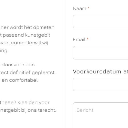
Naam
*
nner wordt het opmeten
ct passend kunstgebit
Email
*
er leunen terwijl wij
ing.
 klaar voor een
Voorkeursdatum a
ect definitief geplaatst.
d en comfortabel
these? Kies dan voor
stgebit bij ons terecht.