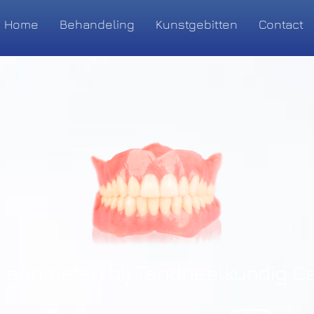
Home
Behandeling
Kunstgebitten
Contact
 aanmeten bij Tandheelkundig Ce