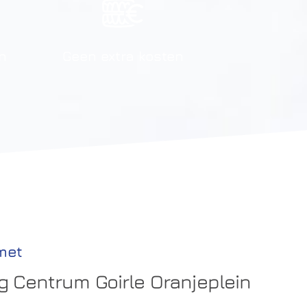
en
Geen extra kosten
met
 Centrum Goirle Oranjeplein