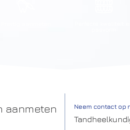
Prettig aanmeten
Perfecte kwaliteit 
pasvorm
en aanmeten
Neem contact op 
Tandheelkundig