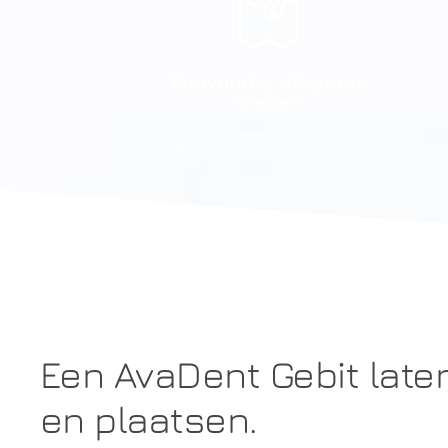
Eenvoudig afspraak
maken
Een AvaDent Gebit lat
en plaatsen.