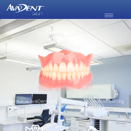
Een nieuw AvaDent Gebit aanmeten bij Tandheelkundig
Centrum Udenhout