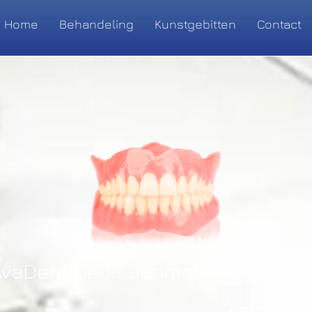
Home
Behandeling
Kunstgebitten
Contact
vaDent Gebit aanmeten bij Tandz