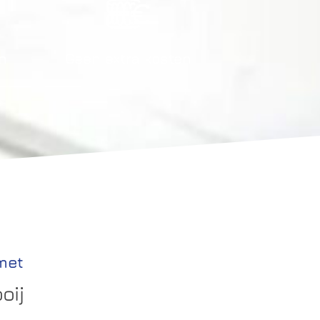
en
Geen extra kosten
met
oij