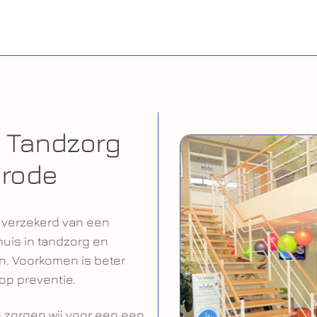
j Tandzorg
nrode
u verzekerd van een
huis in tandzorg en
n. Voorkomen is beter
op preventie.
 zorgen wij voor een een