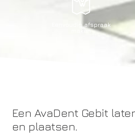
Eenvoudig afspraak
maken
Een AvaDent Gebit lat
en plaatsen.