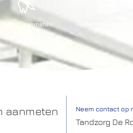
Prettig aanmeten
Perfecte kwaliteit 
pasvorm
en aanmeten
Neem contact op 
Tandzorg De Ro