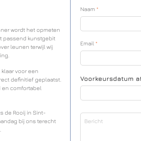
Naam
*
nner wordt het opmeten
ct passend kunstgebit
Email
*
er leunen terwijl wij
ing.
 klaar voor een
Voorkeursdatum a
ect definitief geplaatst.
d en comfortabel
 de Rooij in Sint-
andag bij ons terecht
.