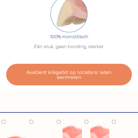
100% monolitisch
Één stuk, geen bonding, sterker
AvaDent klikgebit op locators laten
aanmeten