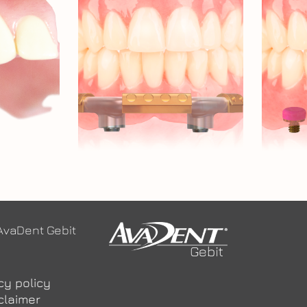
AvaDent Gebit
cy policy
claimer