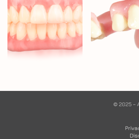
© 2025 – 
Priva
Dis