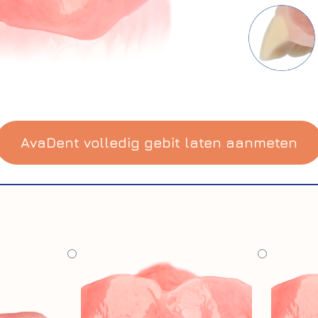
AvaDent volledig gebit laten aanmeten