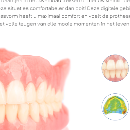
, baantjes in het zwembad trekken of met uw kleinkind
e situaties comfortabeler dan ooit! Deze digitale geb
asvorm heeft u maximaal comfort en voelt de prothese z
et volle teugen van alle mooie momenten in het leven 