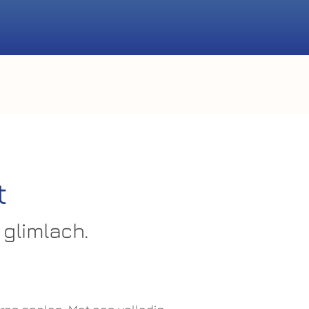
t
glimlach.