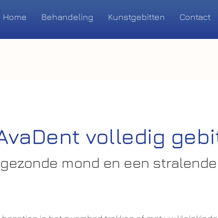
Home
Behandeling
Kunstgebitten
Contact
AvaDent volledig gebi
 gezonde mond en een stralende 